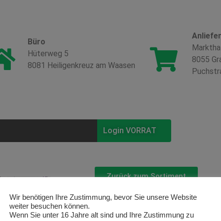
Anliefe
Büro
Marktha
Hüterweg 5
8055 Gr
8081 Heiligenkreuz am Waasen
Puchstr
Login VORRAT
Zurück zum Sortiment
Wir benötigen Ihre Zustimmung, bevor Sie unsere Website
Koniferen
weiter besuchen können.
Wenn Sie unter 16 Jahre alt sind und Ihre Zustimmung zu