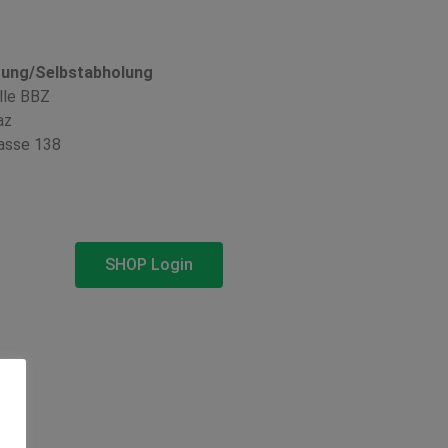
rung/Selbstabholung
lle BBZ
az
asse 138
SHOP Login