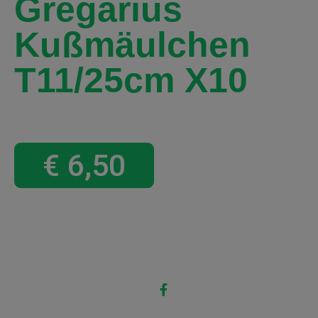
Gregarius
Kußmäulchen
T11/25cm X10
€
6,50