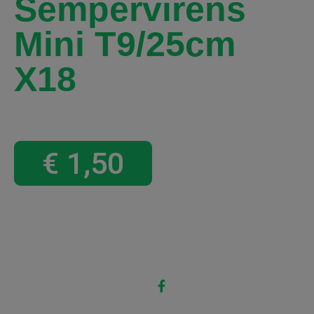
Sempervirens
Mini T9/25cm
X18
€
1,50