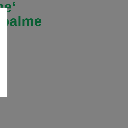
me‘
tpalme
m