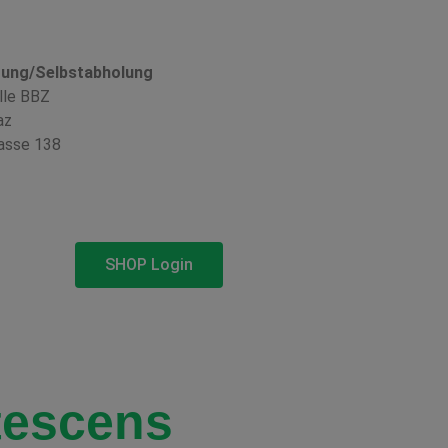
rung/Selbstabholung
lle BBZ
az
asse 138
SHOP Login
tescens