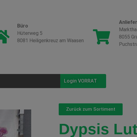
Anliefe
Büro
Marktha
Hüterweg 5
8055 Gr
8081 Heiligenkreuz am Waasen
Puchstr
Login VORRAT
Zurück zum Sortiment
Dypsis Lu