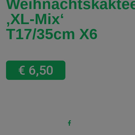
Weihnachtskakte
‚XL-Mix‘
T17/35cm X6
€
6,50