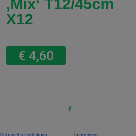
‚Mix‘ T12/45cm
X12
€
4,60
Datenschutzerklärung
Impressum