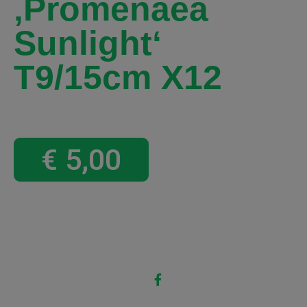
‚promenaea
Sunlight‘
T9/15cm X12
€
5,00