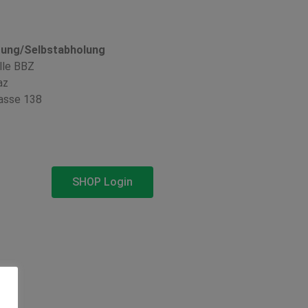
rung/Selbstabholung
lle BBZ
az
asse 138
SHOP Login