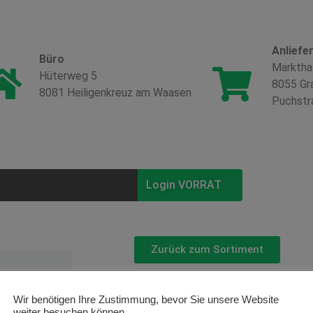
Anliefe
Büro
Marktha
Hüterweg 5
8055 Gr
8081 Heiligenkreuz am Waasen
Puchstr
Login VORRAT
Zurück zum Sortiment
Anthurium
Wir benötigen Ihre Zustimmung, bevor Sie unsere Website
weiter besuchen können.