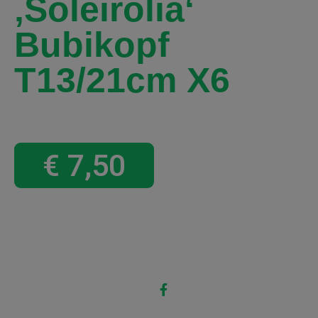
‚Soleirolia‘
Bubikopf
T13/21cm X6
€
7,50