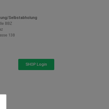
rung/Selbstabholung
lle BBZ
az
asse 138
SHOP Login