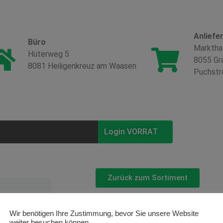
Anliefe
Büro
Marktha
Hüterweg 5
8055 Gr
8081 Heiligenkreuz am Waasen
Puchstr
Login VORRAT
Zurück zum Sortiment
Azalea
Wir benötigen Ihre Zustimmung, bevor Sie unsere Website
weiter besuchen können.