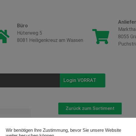
Anliefe
Büro
Marktha
Hüterweg 5
8055 Gr
8081 Heiligenkreuz am Waasen
Puchstr
Login VORRAT
Zurück zum Sortiment
Begonia El
Wir benötigen Ihre Zustimmung, bevor Sie unsere Website
weiter besuchen können.