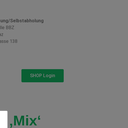
rung/Selbstabholung
lle BBZ
az
asse 138
SHOP Login
. ‚Mix‘