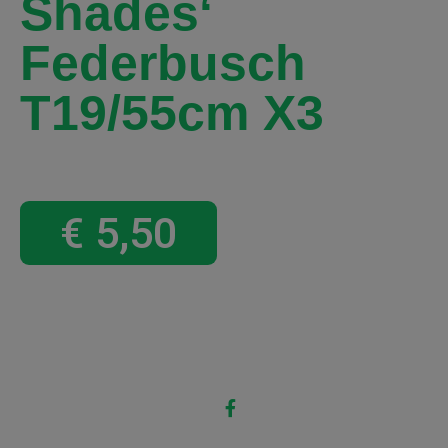
Shades‘
Federbusch
T19/55cm X3
€
5,50