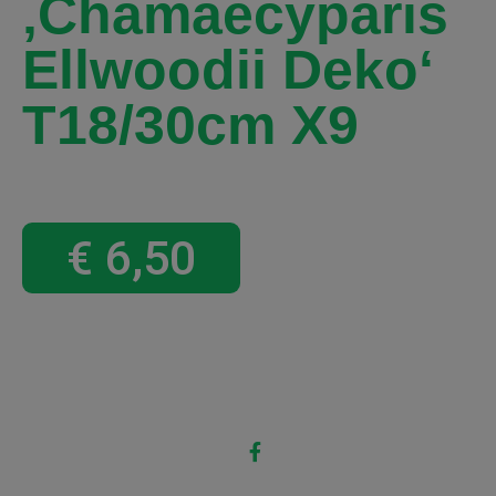
‚Chamaecyparis
Ellwoodii Deko‘
T18/30cm X9
€
6,50