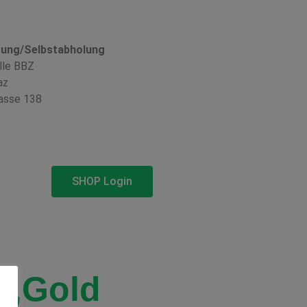
rung/Selbstabholung
lle BBZ
az
asse 138
SHOP Login
 ‚Gold