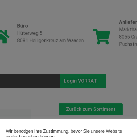
Anliefe
Büro
Marktha
Hüterweg 5
8055 Gr
8081 Heiligenkreuz am Waasen
Puchstr
Login VORRAT
Zurück zum Sortiment
Cupressus
Wir benötigen Ihre Zustimmung, bevor Sie unsere Website
weiter besuchen können.