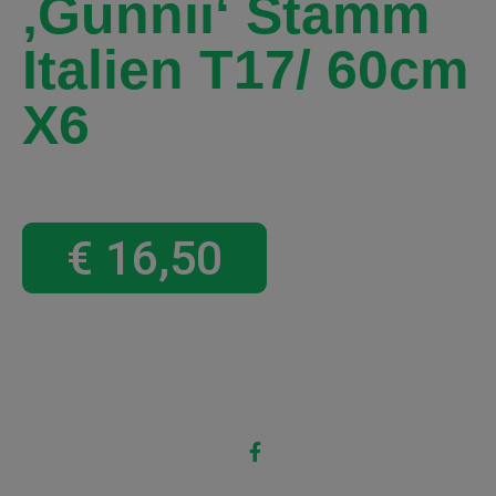
‚gunnii‘ Stamm
Italien T17/ 60cm
X6
€
16,50