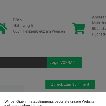
Anliefe
Büro
Marktha
Hüterweg 5
8055 Gr
8081 Heiligenkreuz am Waasen
Puchstr
Login VORRAT
Zurück zum Sortiment
Eukalyptu
Wir benötigen Ihre Zustimmung, bevor Sie unsere Website
weiter besuchen können.