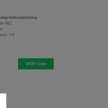
rung/Selbstabholung
lle BBZ
az
asse 138
SHOP Login
s