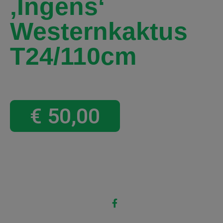
‚Ingens‘
Westernkaktus
T24/110cm
€
50,00