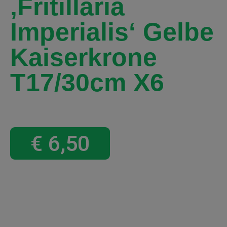
‚Fritillaria
Imperialis‘ Gelbe
Kaiserkrone
T17/30cm X6
€
6,50