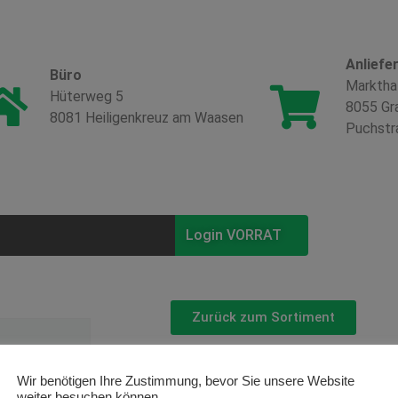
Anliefe
Büro
Marktha
Hüterweg 5
8055 Gr
8081 Heiligenkreuz am Waasen
Puchstr
Login VORRAT
Zurück zum Sortiment
Gaultheria
Wir benötigen Ihre Zustimmung, bevor Sie unsere Website
weiter besuchen können.