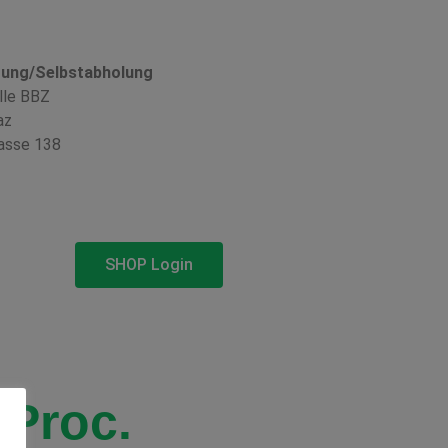
rung/Selbstabholung
lle BBZ
az
asse 138
SHOP Login
 Proc.