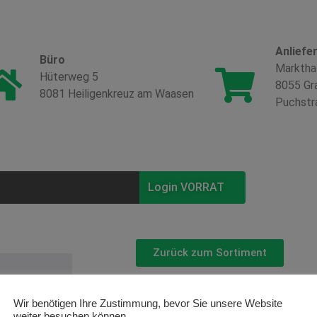
Anliefe
Büro
Marktha
Hüterweg 5
8055 Gr
8081 Heiligenkreuz am Waasen
Puchstr
Login VORRAT
Zurück zum Sortiment
Lotus ‚Hor
Wir benötigen Ihre Zustimmung, bevor Sie unsere Website
weiter besuchen können.