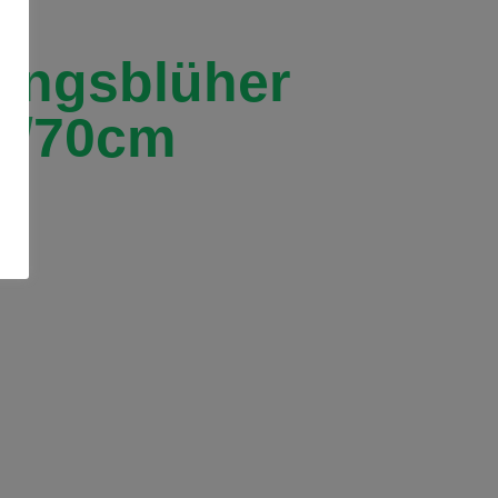
lingsblüher
9/70cm