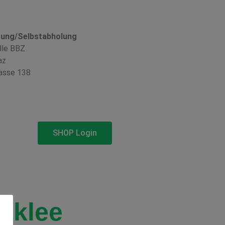
rung/Selbstabholung
lle BBZ
az
asse 138
SHOP Login
nklee