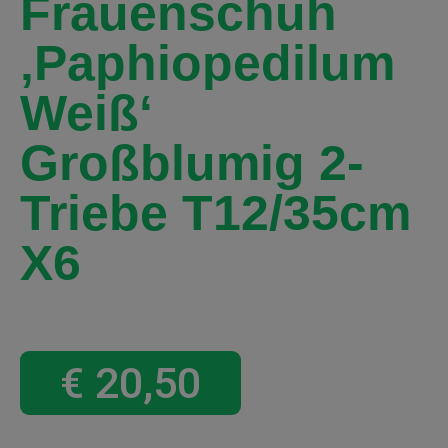
Frauenschuh
‚Paphiopedilum
Weiß‘
Großblumig 2-
Triebe T12/35cm
X6
€
20,50