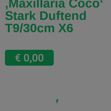
‚Maxillaria Coco‘
Stark Duftend
T9/30cm X6
€
0,00