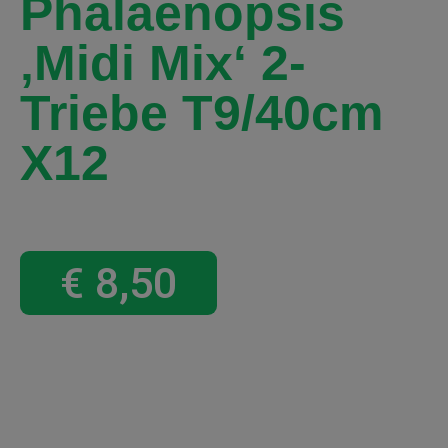
Phalaenopsis
‚midi Mix‘ 2-
Triebe T9/40cm
X12
€
8,50