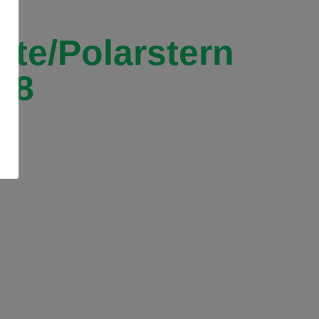
te/Polarstern
X8