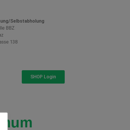
rung/Selbstabholung
lle BBZ
az
asse 138
SHOP Login
rmum