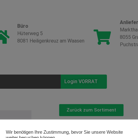
Anliefe
Büro
Marktha
Hüterweg 5
8055 Gr
8081 Heiligenkreuz am Waasen
Puchstr
Login VORRAT
Zurück zum Sortiment
Osteospe
Wir benötigen Ihre Zustimmung, bevor Sie unsere Website
weiter besuchen können.