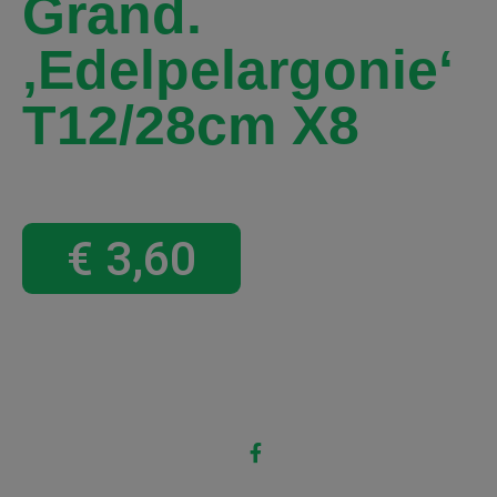
Grand.
‚Edelpelargonie‘
T12/28cm X8
€
3,60