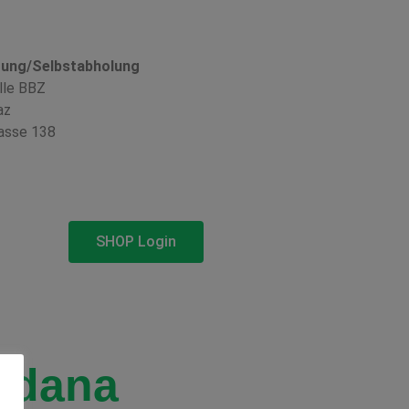
rung/Selbstabholung
lle BBZ
az
asse 138
SHOP Login
rdana