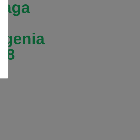
fraga
rgenia
X8