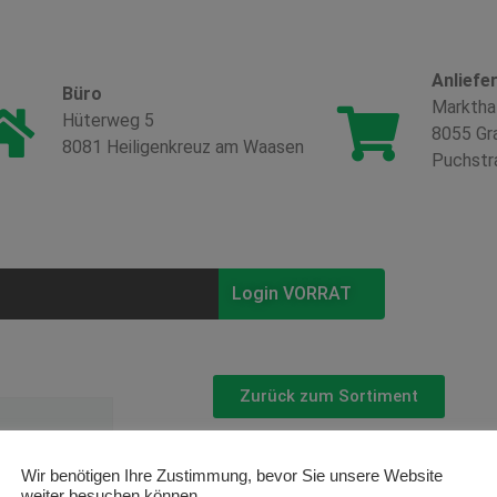
Anliefe
Büro
Marktha
Hüterweg 5
8055 Gr
8081 Heiligenkreuz am Waasen
Puchstr
Login VORRAT
Zurück zum Sortiment
Sommerst
Wir benötigen Ihre Zustimmung, bevor Sie unsere Website
weiter besuchen können.