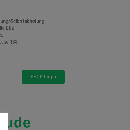
rung/Selbstabholung
lle BBZ
az
asse 138
SHOP Login
aude