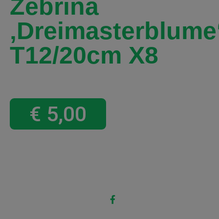
Zebrina
‚Dreimasterblume
T12/20cm X8
€
5,00