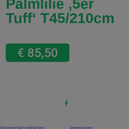
Palmlilie ‚5er
Tuff‘ T45/210cm
€
85,50
Datenschutzerklärung
Impressum