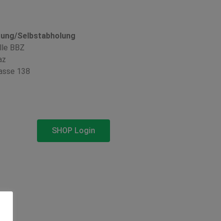
rung/Selbstabholung
lle BBZ
az
asse 138
SHOP Login