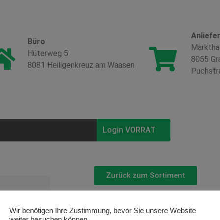
Anliefe
Büro
Marktha
Hüterweg 5
8055 Gr
8081 Heiligenkreuz am Waasen
Puchstr
Login VORRAT
Zurück zum Sortiment
Zwiebel
Wir benötigen Ihre Zustimmung, bevor Sie unsere Website
weiter besuchen können.