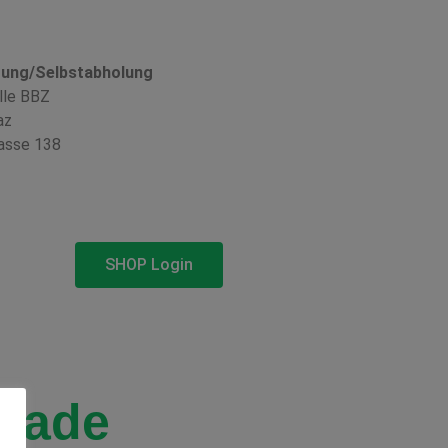
rung/Selbstabholung
lle BBZ
az
asse 138
SHOP Login
arade