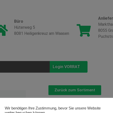
Anliefe
Büro
Marktha
Hüterweg 5
8055 Gr
8081 Heiligenkreuz am Waasen
Puchstr
Login VORRAT
Zurück zum Sortiment
Zwiebel P
Wir benötigen Ihre Zustimmung, bevor Sie unsere Website
weiter besuchen können.