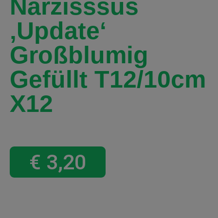
Narzisssus
‚Update‘
Großblumig
Gefüllt T12/10cm
X12
€
3,20