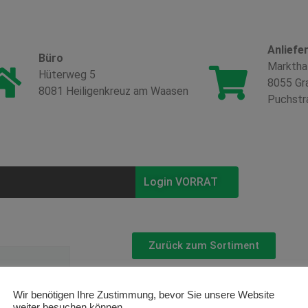
Anliefe
Büro
Marktha
Hüterweg 5
8055 Gr
8081 Heiligenkreuz am Waasen
Puchstr
Login VORRAT
Zurück zum Sortiment
Zwiebel
Wir benötigen Ihre Zustimmung, bevor Sie unsere Website
weiter besuchen können.