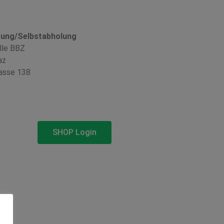
rung/Selbstabholung
lle BBZ
az
asse 138
SHOP Login