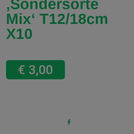
‚Sondersorte
Mix‘ T12/18cm
X10
€
3,00